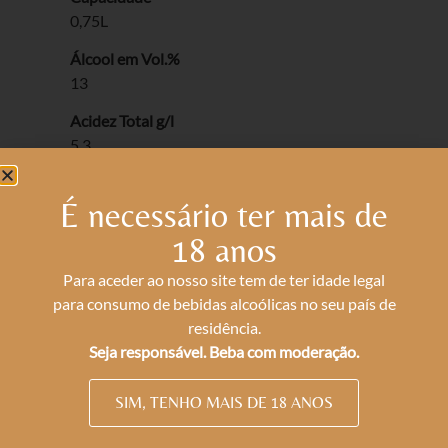
0,75L
Álcool em Vol.%
13
Acidez Total g/l
5.3
Acidez Volátil g/l
É necessário ter mais de
0.49
18 anos
Ac. Residual g/l
3
Para aceder ao nosso site tem de ter idade legal
para consumo de bebidas alcoólicas no seu país de
*Contém Sulfitos
residência.
Seja responsável. Beba com moderação.
3,59
€
SIM, TENHO MAIS DE 18 ANOS
ADICIONAR