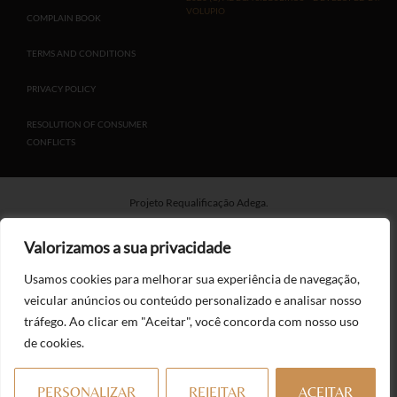
VOLUPIO
COMPLAIN BOOK
TERMS AND CONDITIONS
PRIVACY POLICY
RESOLUTION OF CONSUMER
CONFLICTS
Projeto Requalificação Adega.
Valorizamos a sua privacidade
Projeto Aumento da Produtividade – Projeto Instalação de Paineis
Usamos cookies para melhorar sua experiência de navegação,
Fotovoltaicos.
veicular anúncios ou conteúdo personalizado e analisar nosso
tráfego. Ao clicar em "Aceitar", você concorda com nosso uso
de cookies.
BestCoopMed – Excelência da Organização da Produção em Cooperativas
Agroalimentares na Europa Mediterrânica
PERSONALIZAR
REJEITAR
ACEITAR