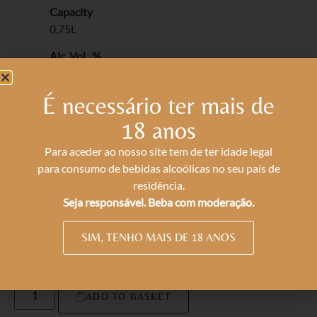
Capacity
0,75L
Alc. Vol. %
13
É necessário ter mais de
Total Acidity g/l
4.8
18 anos
Vol. Acidity g/l
Para aceder ao nosso site tem de ter idade legal
0.42
para consumo de bebidas alcoólicas no seu país de
residência.
Res. Sugar g/l
Seja responsável. Beba com moderação.
3.6
SIM, TENHO MAIS DE 18 ANOS
* Contains Sulphites
ADD TO BASKET