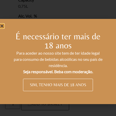
0,75L
Alc. Vol. %
12.9
Total Acidity g/l
É necessário ter mais de
4.88
18 anos
Vol. Acidity g/l
Para aceder ao nosso site tem de ter idade legal
0.63
para consumo de bebidas alcoólicas no seu país de
residência.
Res. Sugar g/l
Seja responsável. Beba com moderação.
1.2
* Contains Sulphites
SIM, TENHO MAIS DE 18 ANOS
ADD TO BASKET