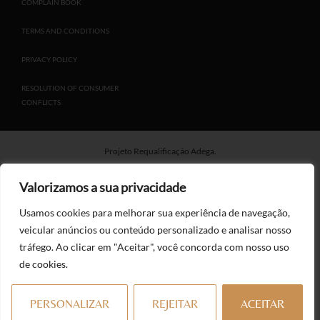
COMPLAIN BOOK
TERMS AND CONDITIONS
PRIVACY POLICY
RESOLUTION OF CONSUMER
CONFLICTS
Projeto Requalificação Adega.
Valorizamos a sua privacidade
Projeto Aumento da Produtividade – Projeto Instalação de Paineis
Usamos cookies para melhorar sua experiência de navegação,
Fotovoltaicos.
veicular anúncios ou conteúdo personalizado e analisar nosso
tráfego. Ao clicar em "Aceitar", você concorda com nosso uso
de cookies.
BestCoopMed – Excelência da Organização da Produção em Cooperativas
Agroalimentares na Europa Mediterrânica
PERSONALIZAR
REJEITAR
ACEITAR